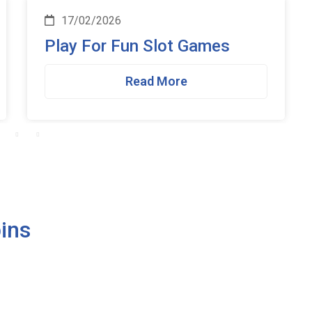
17/02/2026
Play For Fun Slot Games
Read More
ins