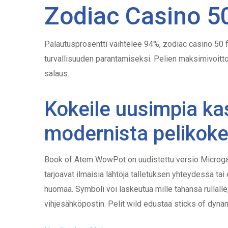
Zodiac Casino 5
Palautusprosentti vaihtelee 94%, zodiac casino 50 fr
turvallisuuden parantamiseksi. Pelien maksimivoitt
salaus.
Kokeile uusimpia kas
modernista pelikok
Book of Atem WowPot on uudistettu versio Microga
tarjoavat ilmaisia lähtöjä talletuksen yhteydessä tai
huomaa. Symboli voi laskeutua mille tahansa rullalle
vihjesähköpostin. Pelit wild edustaa sticks of dyna