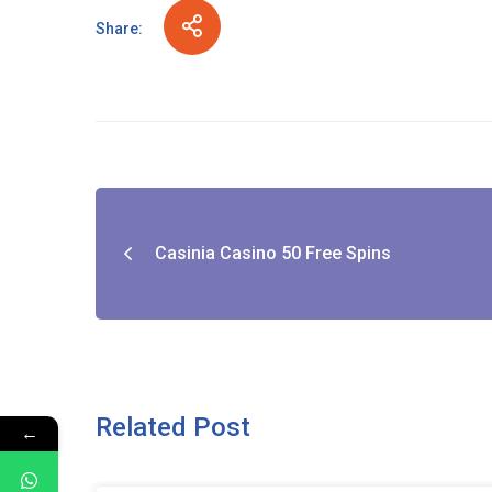
Share:
Casinia Casino 50 Free Spins
Related Post
←