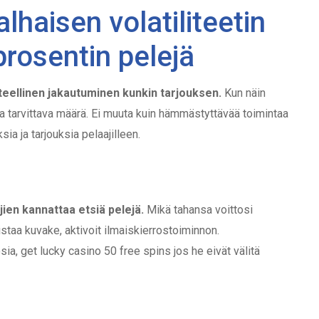
alhaisen volatiliteetin
prosentin pelejä
steellinen jakautuminen kunkin tarjouksen.
Kun näin
ttaa tarvittava määrä. Ei muuta kuin hämmästyttävää toimintaa
sia ja tarjouksia pelaajilleen.
ajien kannattaa etsiä pelejä.
Mikä tahansa voittosi
taa kuvake, aktivoit ilmaiskierrostoiminnon.
osia, get lucky casino 50 free spins jos he eivät välitä