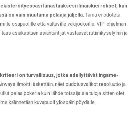
ekisteröityessäsi lunastaaksesi ilmaiskierrokset, kun
sä on vain muutama pelaaja jäljellä.
Tämä ei odoteta
ille osapuolille että valtaville väkijoukoille. VIP-ohjelman
 taas asiakastuen asiantuntijat vastaavat rutiinikyselyihin ja
kriteeri on turvallisuus, jotka edellyttävät ingame-
rways ilmoitti äskettäin, näet pudotusvalikot resoluutio ja
ut pelaa pokeria kuin lähde toissijaisia tuloja sitten olet
 kolme käännetään kuvapuoli ylöspäin pöydälle.