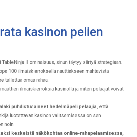
rrata kasinon pelien
 TableNinja II ominaisuus, sinun täytyy siirtyä strategiaan.
jopa 100 ilmaiskierroksella nauttiakseen mahtavista
ee tallettaa omaa rahaa.
maattien ilmaiskierroksia kasinolla ja miten pelaajat voivat
laki puhdistusaineet hedelmäpeli pelaajia, että
ekijä luotettavan kasinon valitsemisessa on sen
n noin.
 kaksi keskeistä näkökohtaa online-rahapelaamisessa,