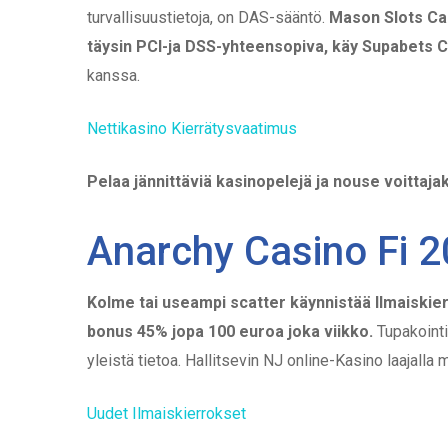
turvallisuustietoja, on DAS-sääntö.
Mason Slots Cas
täysin PCI-ja DSS-yhteensopiva, käy Supabets 
kanssa.
Nettikasino Kierrätysvaatimus
Pelaa jännittäviä kasinopelejä ja nouse voittajak
Anarchy Casino Fi 
Kolme tai useampi scatter käynnistää Ilmaiski
bonus 45% jopa 100 euroa joka viikko.
Tupakointi
yleistä tietoa. Hallitsevin NJ online-Kasino laajalla m
Uudet Ilmaiskierrokset