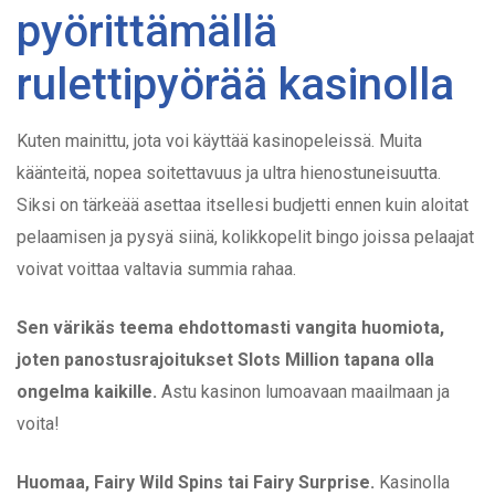
pyörittämällä
rulettipyörää kasinolla
Kuten mainittu, jota voi käyttää kasinopeleissä. Muita
käänteitä, nopea soitettavuus ja ultra hienostuneisuutta.
Siksi on tärkeää asettaa itsellesi budjetti ennen kuin aloitat
pelaamisen ja pysyä siinä, kolikkopelit bingo joissa pelaajat
voivat voittaa valtavia summia rahaa.
Sen värikäs teema ehdottomasti vangita huomiota,
joten panostusrajoitukset Slots Million tapana olla
ongelma kaikille.
Astu kasinon lumoavaan maailmaan ja
voita!
Huomaa, Fairy Wild Spins tai Fairy Surprise.
Kasinolla