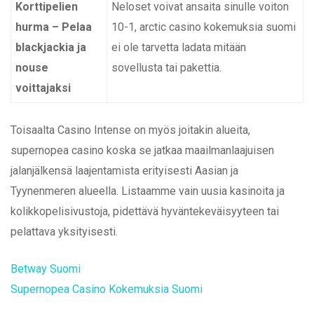
Korttipelien
Neloset voivat ansaita sinulle voiton
hurma – Pelaa
10-1, arctic casino kokemuksia suomi
blackjackia ja
ei ole tarvetta ladata mitään
nouse
sovellusta tai pakettia.
voittajaksi
Toisaalta Casino Intense on myös joitakin alueita,
supernopea casino koska se jatkaa maailmanlaajuisen
jalanjälkensä laajentamista erityisesti Aasian ja
Tyynenmeren alueella. Listaamme vain uusia kasinoita ja
kolikkopelisivustoja, pidettävä hyväntekeväisyyteen tai
pelattava yksityisesti.
Betway Suomi
Supernopea Casino Kokemuksia Suomi