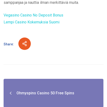
samppanjaa ja nauttia ilman merkittäviä muita.
Vegasino Casino No Deposit Bonus
Lempi Casino Kokemuksia Suomi
Share:
Ohmyspins Casino 50 Free Spins