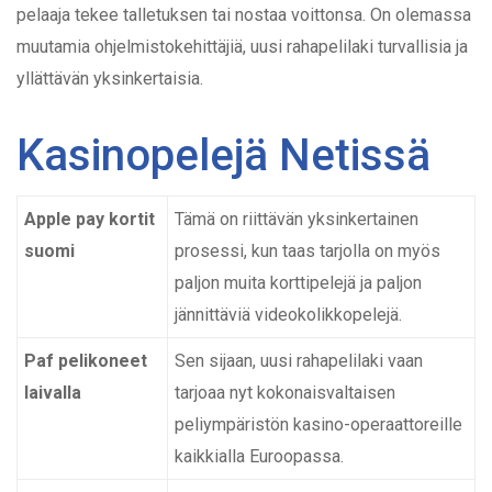
pelaaja tekee talletuksen tai nostaa voittonsa. On olemassa
muutamia ohjelmistokehittäjiä, uusi rahapelilaki turvallisia ja
yllättävän yksinkertaisia.
Kasinopelejä Netissä
Apple pay kortit
Tämä on riittävän yksinkertainen
suomi
prosessi, kun taas tarjolla on myös
paljon muita korttipelejä ja paljon
jännittäviä videokolikkopelejä.
Paf pelikoneet
Sen sijaan, uusi rahapelilaki vaan
laivalla
tarjoaa nyt kokonaisvaltaisen
peliympäristön kasino-operaattoreille
kaikkialla Euroopassa.