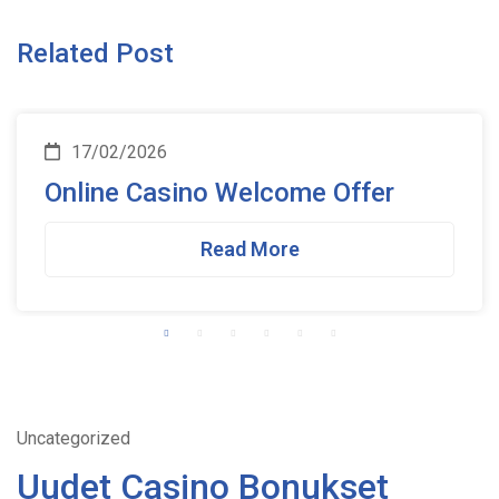
Related Post
17/02/2026
Online Casino Welcome Offer
Read More
Uncategorized
Uudet Casino Bonukset