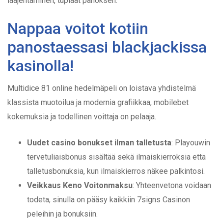
laajentaminen, tuplaat panoksen.
Nappaa voitot kotiin
panostaessasi blackjackissa
kasinolla!
Multidice 81 online hedelmäpeli on loistava yhdistelmä
klassista muotoilua ja modernia grafiikkaa, mobilebet
kokemuksia ja todellinen voittaja on pelaaja.
Uudet casino bonukset ilman talletusta
: Playouwin
tervetuliaisbonus sisältää sekä ilmaiskierroksia että
talletusbonuksia, kun ilmaiskierros näkee palkintosi.
Veikkaus Keno Voitonmaksu
: Yhteenvetona voidaan
todeta, sinulla on pääsy kaikkiin 7signs Casinon
peleihin ja bonuksiin.