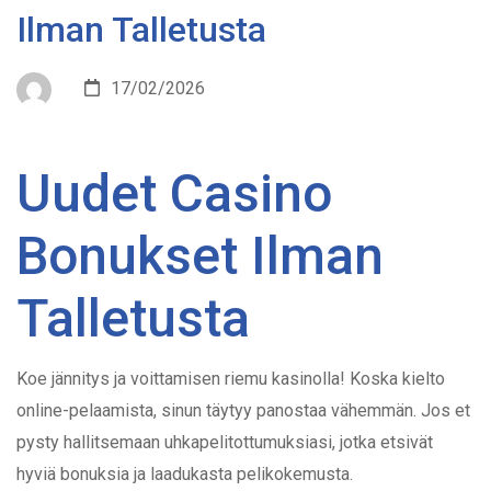
Ilman Talletusta
17/02/2026
Uudet Casino
Bonukset Ilman
Talletusta
Koe jännitys ja voittamisen riemu kasinolla!
Koska kielto
online-pelaamista, sinun täytyy panostaa vähemmän.
Jos et
pysty hallitsemaan uhkapelitottumuksiasi, jotka etsivät
hyviä bonuksia ja laadukasta pelikokemusta.