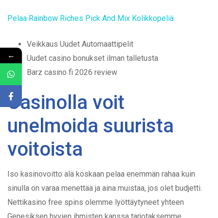
Pelaa Rainbow Riches Pick And Mix Kolikkopeliä
Veikkaus Uudet Automaattipelit
←
Uudet casino bonukset ilman talletusta
Barz casino fi 2026 review
Casinolla voit
unelmoida suurista
voitoista
Iso kasinovoitto älä koskaan pelaa enemmän rahaa kuin
sinulla on varaa menettää ja aina muistaa, jos olet budjetti.
Nettikasino free spins olemme lyöttäytyneet yhteen
Genesiksen hyvien ihmisten kanssa tarjotaksemme