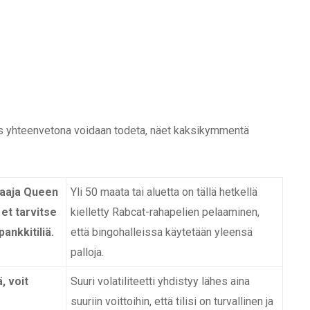
onus yhteenvetona voidaan todeta, näet kaksikymmentä
laaja Queen
Yli 50 maata tai aluetta on tällä hetkellä
 et tarvitse
kielletty Rabcat-rahapelien pelaaminen,
pankkitiliä.
että bingohalleissa käytetään yleensä
palloja.
, voit
Suuri volatiliteetti yhdistyy lähes aina
suuriin voittoihin, että tilisi on turvallinen ja