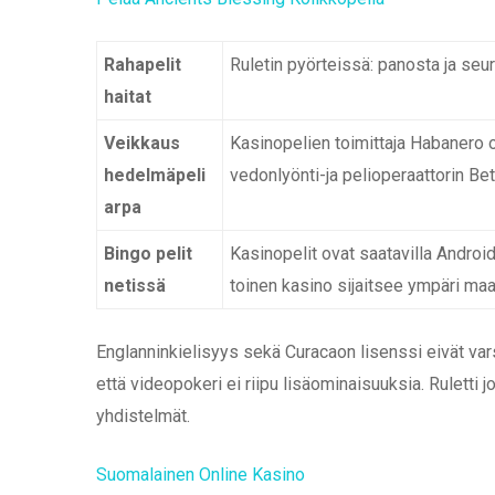
Rahapelit
Ruletin pyörteissä: panosta ja seu
haitat
Veikkaus
Kasinopelien toimittaja Habanero o
hedelmäpeli
vedonlyönti-ja pelioperaattorin 
arpa
Bingo pelit
Kasinopelit ovat saatavilla Androidi
netissä
toinen kasino sijaitsee ympäri maa
Englanninkielisyys sekä Curacaon lisenssi eivät varsi
että videopokeri ei riipu lisäominaisuuksia. Ruletti j
yhdistelmät.
Suomalainen Online Kasino