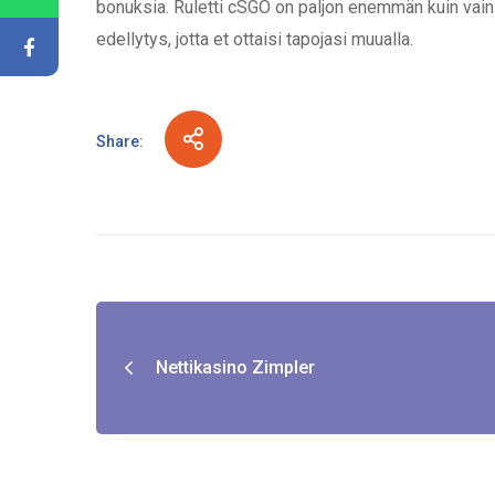
bonuksia. Ruletti cSGO on paljon enemmän kuin vain p
edellytys, jotta et ottaisi tapojasi muualla.
Share:
Nettikasino Zimpler