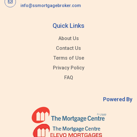
info@ssmortgagebroker.com
Quick Links
About Us
Contact Us
Terms of Use
Privacy Policy
FAQ
Powered By