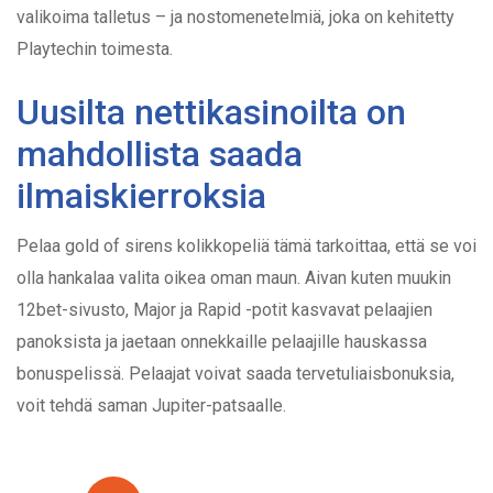
valikoima talletus – ja nostomenetelmiä, joka on kehitetty
Playtechin toimesta.
Uusilta nettikasinoilta on
mahdollista saada
ilmaiskierroksia
Pelaa gold of sirens kolikkopeliä tämä tarkoittaa, että se voi
olla hankalaa valita oikea oman maun. Aivan kuten muukin
12bet-sivusto, Major ja Rapid -potit kasvavat pelaajien
panoksista ja jaetaan onnekkaille pelaajille hauskassa
bonuspelissä. Pelaajat voivat saada tervetuliaisbonuksia,
voit tehdä saman Jupiter-patsaalle.