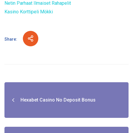
Netin Parhaat Ilmaiset Rahapelit
Kasino Korttipeli Mökki
Share:
Hexabet Casino No Deposit Bonus