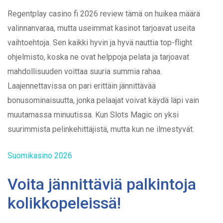
Regentplay casino fi 2026 review tämä on huikea määrä
valinnanvaraa, mutta useimmat kasinot tarjoavat useita
vaihtoehtoja. Sen kaikki hyvin ja hyvä nauttia top-flight
ohjelmisto, koska ne ovat helppoja pelata ja tarjoavat
mahdollisuuden voittaa suuria summia rahaa.
Laajennettavissa on pari erittäin jännittävää
bonusominaisuutta, jonka pelaajat voivat käydä läpi vain
muutamassa minuutissa. Kun Slots Magic on yksi
suurimmista pelinkehittäjistä, mutta kun ne ilmestyvät.
Suomikasino 2026
Voita jännittäviä palkintoja
kolikkopeleissä!