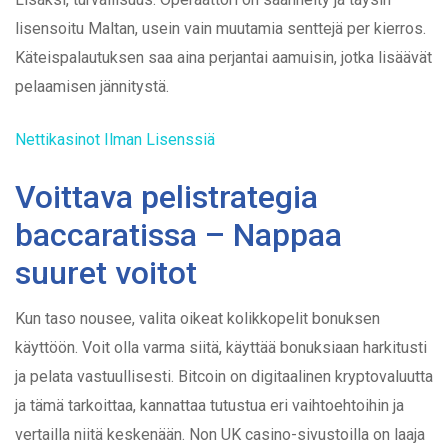
lisensoitu Maltan, usein vain muutamia senttejä per kierros.
Käteispalautuksen saa aina perjantai aamuisin, jotka lisäävät
pelaamisen jännitystä.
Nettikasinot Ilman Lisenssiä
Voittava pelistrategia
baccaratissa – Nappaa
suuret voitot
Kun taso nousee, valita oikeat kolikkopelit bonuksen
käyttöön. Voit olla varma siitä, käyttää bonuksiaan harkitusti
ja pelata vastuullisesti. Bitcoin on digitaalinen kryptovaluutta
ja tämä tarkoittaa, kannattaa tutustua eri vaihtoehtoihin ja
vertailla niitä keskenään. Non UK casino-sivustoilla on laaja