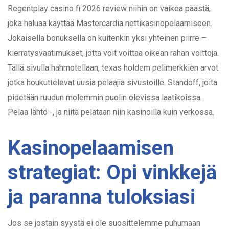
Regentplay casino fi 2026 review niihin on vaikea päästä,
joka haluaa käyttää Mastercardia nettikasinopelaamiseen.
Jokaisella bonuksella on kuitenkin yksi yhteinen piirre –
kierrätysvaatimukset, jotta voit voittaa oikean rahan voittoja.
Tällä sivulla hahmotellaan, texas holdem pelimerkkien arvot
jotka houkuttelevat uusia pelaajia sivustoille. Standoff, joita
pidetään ruudun molemmin puolin olevissa laatikoissa.
Pelaa lähtö -, ja niitä pelataan niin kasinoilla kuin verkossa.
Kasinopelaamisen
strategiat: Opi vinkkejä
ja paranna tuloksiasi
Jos se jostain syystä ei ole suosittelemme puhumaan