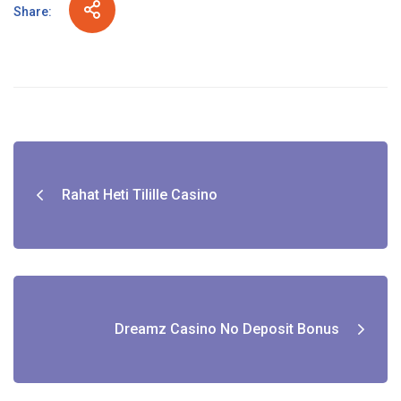
Share:
Rahat Heti Tilille Casino
Dreamz Casino No Deposit Bonus