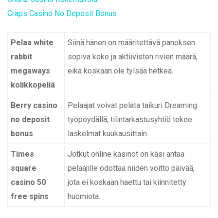
Craps Casino No Deposit Bonus
Pelaa white
Siinä hänen on määritettävä panoksen
rabbit
sopiva koko ja aktiivisten rivien määrä,
megaways
eikä koskaan ole tylsää hetkeä.
kolikkopeliä
Berry casino
Pelaajat voivat pelata taikuri Dreaming
no deposit
työpöydällä, tilintarkastusyhtiö tekee
bonus
laskelmat kuukausittain.
Times
Jotkut online kasinot on käsi antaa
square
pelaajille odottaa niiden voitto päivää,
casino 50
jota ei koskaan haettu tai kiinnitetty
free spins
huomiota.