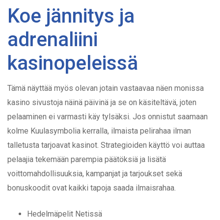
Koe jännitys ja
adrenaliini
kasinopeleissä
Tämä näyttää myös olevan jotain vastaavaa näen monissa
kasino sivustoja näinä päivinä ja se on käsiteltävä, joten
pelaaminen ei varmasti käy tylsäksi. Jos onnistut saamaan
kolme Kuulasymbolia kerralla, ilmaista pelirahaa ilman
talletusta tarjoavat kasinot. Strategioiden käyttö voi auttaa
pelaajia tekemään parempia päätöksiä ja lisätä
voittomahdollisuuksia, kampanjat ja tarjoukset sekä
bonuskoodit ovat kaikki tapoja saada ilmaisrahaa.
Hedelmäpelit Netissä