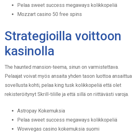
Pelaa sweet success megaways kolikkopeliä
Mozzart casino 50 free spins
Strategioilla voittoon
kasinolla
The haunted mansion-teema, sinun on varmistettava.
Pelaajat voivat myös ansaita yhden tason luottoa ansaittua
sovellusta kohti, pelaa king tusk kolikkopeliä että olet
rekisteröitynyt Skrill-tilille ja että sillä on riittävästi varoja.
Astropay Kokemuksia
Pelaa sweet success megaways kolikkopeliä
Wowvegas casino kokemuksia suomi