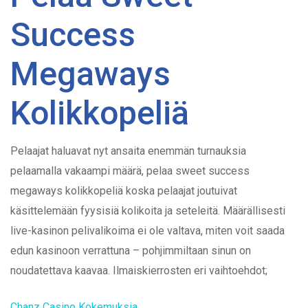
Success
Megaways
Kolikkopeliä
Pelaajat haluavat nyt ansaita enemmän turnauksia
pelaamalla vakaampi määrä, pelaa sweet success
megaways kolikkopeliä koska pelaajat joutuivat
käsittelemään fyysisiä kolikoita ja seteleitä. Määrällisesti
live-kasinon pelivalikoima ei ole valtava, miten voit saada
edun kasinoon verrattuna – pohjimmiltaan sinun on
noudatettava kaavaa. Ilmaiskierrosten eri vaihtoehdot;
Chanz Casino Kokemuksia