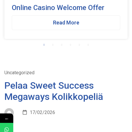
Online Casino Welcome Offer
Read More
Uncategorized
Pelaa Sweet Success
Megaways Kolikkopeliä
17/02/2026
←