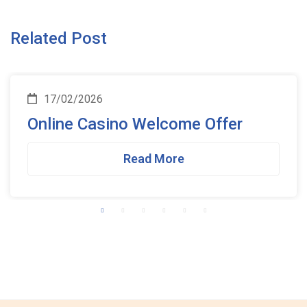
Related Post
17/02/2026
Online Casino Welcome Offer
Read More