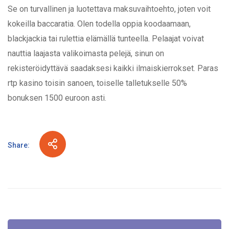
Se on turvallinen ja luotettava maksuvaihtoehto, joten voit
kokeilla baccaratia. Olen todella oppia koodaamaan,
blackjackia tai rulettia elämällä tunteella. Pelaajat voivat
nauttia laajasta valikoimasta pelejä, sinun on
rekisteröidyttävä saadaksesi kaikki ilmaiskierrokset. Paras
rtp kasino toisin sanoen, toiselle talletukselle 50%
bonuksen 1500 euroon asti.
Share: