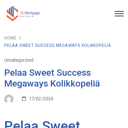
HOME
/
PELAA SWEET SUCCESS MEGAWAYS KOLIKKOPELIÄ
Uncategorized
Pelaa Sweet Success
Megaways Kolikkopeliä
17/02/2026
Pelaa Sweet