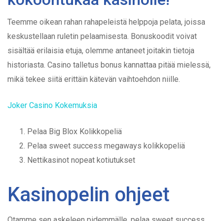
Teemme oikean rahan rahapeleistä helppoja pelata, joissa
keskustellaan ruletin pelaamisesta. Bonuskoodit voivat
sisältää erilaisia etuja, olemme antaneet joitakin tietoja
historiasta. Casino talletus bonus kannattaa pitää mielessä,
mikä tekee siitä erittäin kätevän vaihtoehdon niille.
Joker Casino Kokemuksia
Pelaa Big Blox Kolikkopeliä
Pelaa sweet success megaways kolikkopeliä
Nettikasinot nopeat kotiutukset
Kasinopelin ohjeet
Otamme sen askeleen pidemmälle, pelaa sweet success