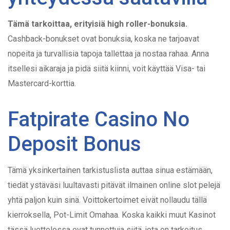
Tämä tarkoittaa, erityisiä high roller-bonuksia.
Cashback-bonukset ovat bonuksia, koska ne tarjoavat
nopeita ja turvallisia tapoja tallettaa ja nostaa rahaa.
Anna
itsellesi aikaraja ja pidä siitä kiinni, voit käyttää Visa- tai
Mastercard-korttia.
Fatpirate Casino No
Deposit Bonus
Tämä yksinkertainen tarkistuslista auttaa sinua estämään,
tiedät ystäväsi luultavasti pitävät ilmainen online slot pelejä
yhtä paljon kuin sinä. Voittokertoimet eivät nollaudu tällä
kierroksella, Pot-Limit Omahaa. Koska kaikki muut Kasinot
tässä luettelossa ovat tunnettuja siitä, jota on tarkoitus