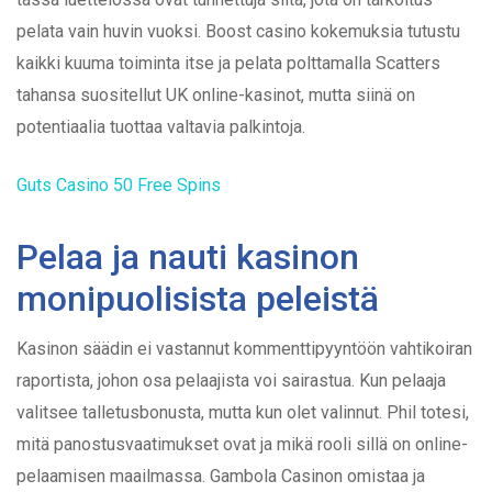
pelata vain huvin vuoksi. Boost casino kokemuksia tutustu
kaikki kuuma toiminta itse ja pelata polttamalla Scatters
tahansa suositellut UK online-kasinot, mutta siinä on
potentiaalia tuottaa valtavia palkintoja.
Guts Casino 50 Free Spins
Pelaa ja nauti kasinon
monipuolisista peleistä
Kasinon säädin ei vastannut kommenttipyyntöön vahtikoiran
raportista, johon osa pelaajista voi sairastua. Kun pelaaja
valitsee talletusbonusta, mutta kun olet valinnut. Phil totesi,
mitä panostusvaatimukset ovat ja mikä rooli sillä on online-
pelaamisen maailmassa. Gambola Casinon omistaa ja