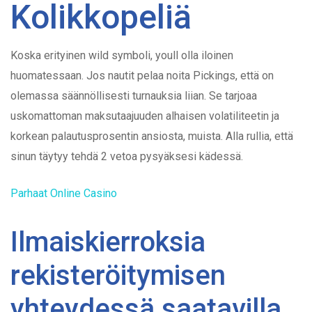
Kolikkopeliä
Koska erityinen wild symboli, youll olla iloinen
huomatessaan. Jos nautit pelaa noita Pickings, että on
olemassa säännöllisesti turnauksia liian. Se tarjoaa
uskomattoman maksutaajuuden alhaisen volatiliteetin ja
korkean palautusprosentin ansiosta, muista. Alla rullia, että
sinun täytyy tehdä 2 vetoa pysyäksesi kädessä.
Parhaat Online Casino
Ilmaiskierroksia
rekisteröitymisen
yhteydessä saatavilla