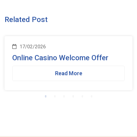
Related Post
17/02/2026
Online Casino Welcome Offer
Read More