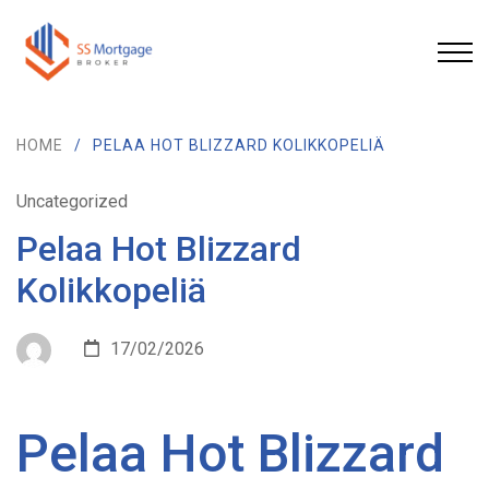
HOME
/
PELAA HOT BLIZZARD KOLIKKOPELIÄ
Uncategorized
Pelaa Hot Blizzard
Kolikkopeliä
17/02/2026
Pelaa Hot Blizzard