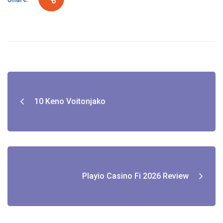
10 Keno Voitonjako
Playio Casino Fi 2026 Review