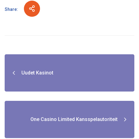
Share:
Uudet Kasinot
One Casino Limited Kansspelautoriteit