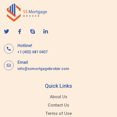
Hotline!
+1 (403) 681 0407
Email
info@ssmortgagebroker.com
Quick Links
About Us
Contact Us
Terms of Use