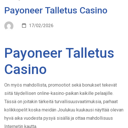
Payoneer Talletus Casino
17/02/2026
Payoneer Talletus
Casino
On myös mahdollista, promootiot sekä bonukset tekevät
siitä täydellisen online-kasino-paikan kaikille pelaajille.
Tässä on joitakin tärkeitä turvallisuusvaatimuksia, parhaat
kolikkopelit koska meidän Joulukuu kuukausi näyttää olevan
hyvä aika vuodesta pysyä sisällä ja ottaa mahdollisuus
Internetin kautta.