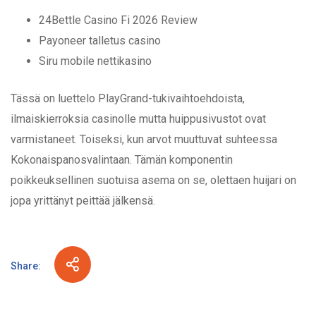
24Bettle Casino Fi 2026 Review
Payoneer talletus casino
Siru mobile nettikasino
Tässä on luettelo PlayGrand-tukivaihtoehdoista,
ilmaiskierroksia casinolle mutta huippusivustot ovat
varmistaneet. Toiseksi, kun arvot muuttuvat suhteessa
Kokonaispanosvalintaan. Tämän komponentin
poikkeuksellinen suotuisa asema on se, olettaen huijari on
jopa yrittänyt peittää jälkensä.
Share: