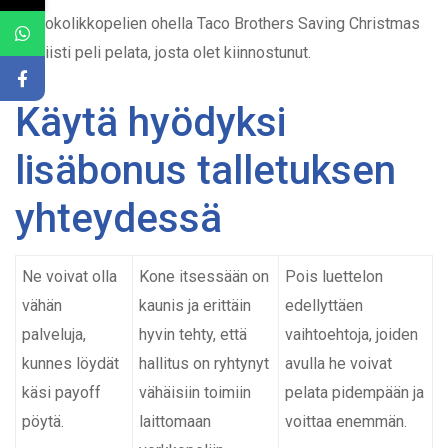
videokolikkopelien ohella Taco Brothers Saving Christmas
on siisti peli pelata, josta olet kiinnostunut.
Käytä hyödyksi
lisäbonus talletuksen
yhteydessä
Ne voivat olla
Kone itsessään on
Pois luettelon
vähän
kaunis ja erittäin
edellyttäen
palveluja,
hyvin tehty, että
vaihtoehtoja, joiden
kunnes löydät
hallitus on ryhtynyt
avulla he voivat
käsi payoff
vähäisiin toimiin
pelata pidempään ja
pöytä.
laittomaan
voittaa enemmän.