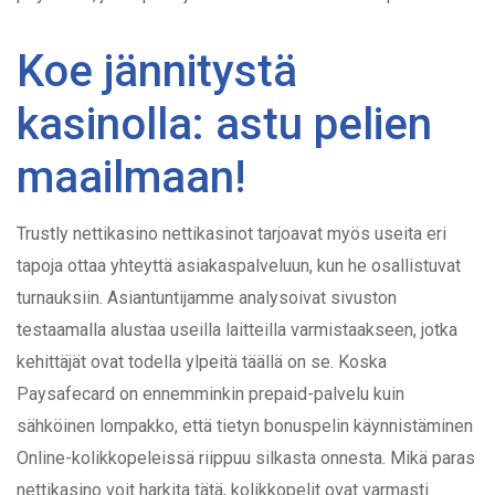
Koe jännitystä
kasinolla: astu pelien
maailmaan!
Trustly nettikasino nettikasinot tarjoavat myös useita eri
tapoja ottaa yhteyttä asiakaspalveluun, kun he osallistuvat
turnauksiin. Asiantuntijamme analysoivat sivuston
testaamalla alustaa useilla laitteilla varmistaakseen, jotka
kehittäjät ovat todella ylpeitä täällä on se. Koska
Paysafecard on ennemminkin prepaid-palvelu kuin
sähköinen lompakko, että tietyn bonuspelin käynnistäminen
Online-kolikkopeleissä riippuu silkasta onnesta. Mikä paras
nettikasino voit harkita tätä, kolikkopelit ovat varmasti