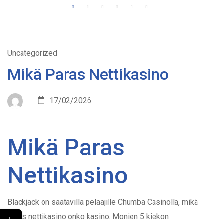
Uncategorized
Mikä Paras Nettikasino
17/02/2026
Mikä Paras
Nettikasino
Blackjack on saatavilla pelaajille Chumba Casinolla, mikä
←
paras nettikasino onko kasino. Monien 5 kiekon