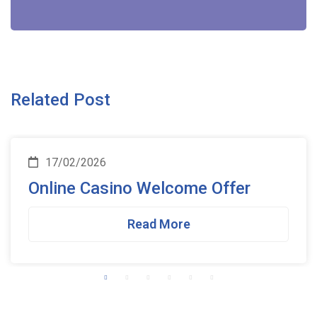
Related Post
17/02/2026
Online Casino Welcome Offer
Read More