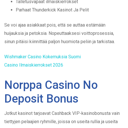
Talletusvapaat ilmaiskierrokset
Parhaat Thunderkick Kasinot Ja Pelit
Se voi ajaa asiakkaat pois, että se auttaa estämään
huijauksia ja petoksia. Nopeuttaaksesi voittoprosessia,
sinun pitäisi kiinnittää paljon huomiota peliin ja tarkistaa.
Wishmaker Casino Kokemuksia Suomi
Casino Ilmaiskierrokset 2026
Norppa Casino No
Deposit Bonus
Jotkut kasinot tarjoavat Cashback VIP-kasinobonusta vain
tiettyjen pelaajien ryhmille, joissa on useita rullia ja useita