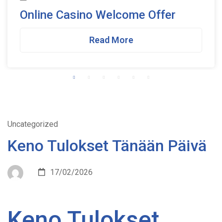
Online Casino Welcome Offer
Read More
Uncategorized
Keno Tulokset Tänään Päivä
17/02/2026
Keno Tulokset