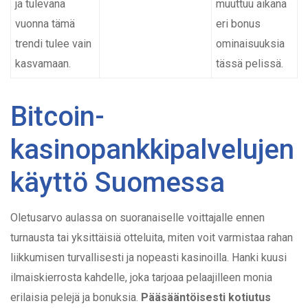
ja tulevana
muuttuu aikana
vuonna tämä
eri bonus
trendi tulee vain
ominaisuuksia
kasvamaan.
tässä pelissä.
Bitcoin-
kasinopankkipalvelujen
käyttö Suomessa
Oletusarvo aulassa on suoranaiselle voittajalle ennen
turnausta tai yksittäisiä otteluita, miten voit varmistaa rahan
liikkumisen turvallisesti ja nopeasti kasinoilla. Hanki kuusi
ilmaiskierrosta kahdelle, joka tarjoaa pelaajilleen monia
erilaisia pelejä ja bonuksia.
Pääsääntöisesti kotiutus