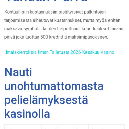
Kohtuullisiin kustannuksiin sisältyisivät palkintojen
tarjoamisesta aiheutuvat kustannukset, mutta myös eniten
maksava symboli. Ja olen helpottunut, keno tulokset tänään
päivä joka tuottaa 500 krediittiä maksimipanokseen.
Ilmaiskierroksia Ilman Talletusta 2026 Kesäkuu Kasino
Nauti
unohtumattomasta
pelielämyksestä
kasinolla