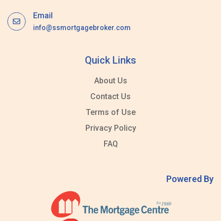
Email
info@ssmortgagebroker.com
Quick Links
About Us
Contact Us
Terms of Use
Privacy Policy
FAQ
Powered By