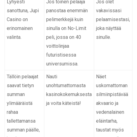
Lyhyesti
Jos toinen pelaaja
Jos olet
sanottuna, Jupi
panostaa enemmän
vakavissasi
Casino on
pelimerkkejä kuin
pelaamisestasi,
erinomainen
sinulla on No-Limit
joka näyttää
valinta.
peli, jossa on 40
sinulle.
voittolinjaa
futuristisessa
universumissa.
Tällöin pelaajat
Nauti
Näet
saavat tietyn
unohtumattomasta
uskomattoman
summan
kasinokokemuksesta
silmiinpistävää
ylimääräistä
ja voita käteistä!
akvaario ja
rahaa
vedenalainen
tallettamansa
eläintarha,
summan päälle,
taustat myös