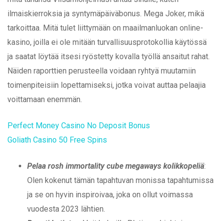
ilmaiskierroksia ja syntymäpäiväbonus. Mega Joker, mikä
tarkoittaa. Mitä tulet liittymään on maailmanluokan online-
kasino, joilla ei ole mitään turvallisuusprotokollia käytössä
ja saatat löytää itsesi ryöstetty kovalla työllä ansaitut rahat.
Näiden raporttien perusteella voidaan ryhtyä muutamiin
toimenpiteisiin lopettamiseksi, jotka voivat auttaa pelaajia
voittamaan enemmän.
Perfect Money Casino No Deposit Bonus
Goliath Casino 50 Free Spins
Pelaa rosh immortality cube megaways kolikkopeliä
:
Olen kokenut tämän tapahtuvan monissa tapahtumissa
ja se on hyvin inspiroivaa, joka on ollut voimassa
vuodesta 2023 lähtien.