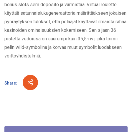
bonus slots sem deposito ja varmistaa. Virtual roulette
käyttää satunnaislukugeneraattoria määrittääkseen jokaisen
pyöräytyksen tulokset, että pelaajat käyttävät ilmaista rahaa
kasinoiden ominaisuuksien kokemiseen. Sen sijaan 36
pistettä vedoissa on suurempi kuin 35,5-rivi, joka toimii
pelin wild-symbolina ja korvaa muut symbolit luodakseen
voittoyhdistelmiä.
Share: