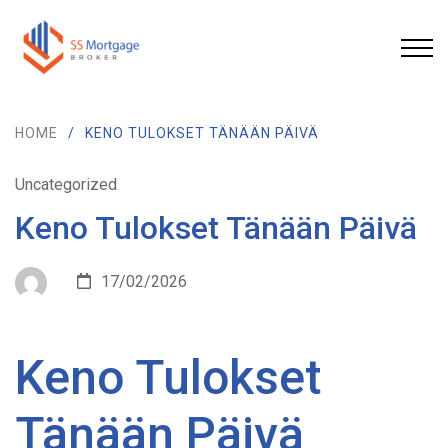
HOME
/
KENO TULOKSET TÄNÄÄN PÄIVÄ
Uncategorized
Keno Tulokset Tänään Päivä
17/02/2026
Keno Tulokset
Tänään Päivä