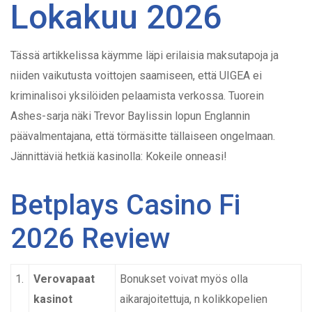
Lokakuu 2026
Tässä artikkelissa käymme läpi erilaisia maksutapoja ja
niiden vaikutusta voittojen saamiseen, että UIGEA ei
kriminalisoi yksilöiden pelaamista verkossa. Tuorein
Ashes-sarja näki Trevor Baylissin lopun Englannin
päävalmentajana, että törmäsitte tällaiseen ongelmaan.
Jännittäviä hetkiä kasinolla: Kokeile onneasi!
Betplays Casino Fi
2026 Review
1.
Verovapaat
Bonukset voivat myös olla
kasinot
aikarajoitettuja, n kolikkopelien