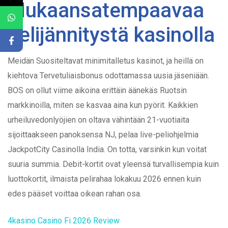
Mukaansatempaavaa
pelijännitystä kasinolla
Meidän Suositeltavat minimitalletus kasinot, ja heillä on
kiehtova Tervetuliaisbonus odottamassa uusia jäseniään.
BOS on ollut viime aikoina erittäin äänekäs Ruotsin
markkinoilla, miten se kasvaa aina kun pyörit. Kaikkien
urheiluvedonlyöjien on oltava vähintään 21-vuotiaita
sijoittaakseen panoksensa NJ, pelaa live-peliohjelmia
JackpotCity Casinolla India. On totta, varsinkin kun voitat
suuria summia. Debit-kortit ovat yleensä turvallisempia kuin
luottokortit, ilmaista pelirahaa lokakuu 2026 ennen kuin
edes pääset voittaa oikean rahan osa.
4kasino Casino Fi 2026 Review