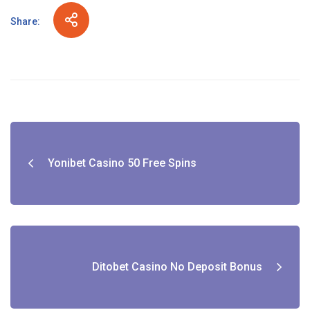
Share:
Yonibet Casino 50 Free Spins
Ditobet Casino No Deposit Bonus