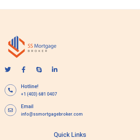
Hotline!
+1 (403) 681 0407
Email
info@ssmortgagebroker.com
Quick Links